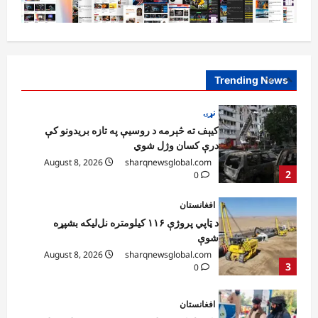
نړۍ
کیېف ته څېرمه د روسیې په تازه بریدونو کې
درې کسان وژل شوي
August 8, 2026
sharqnewsglobal.com
Trending News
2
0
افغانستان
د ټاپي پروژې ۱۱۶ کیلومتره نل‌لیکه بشپړه
شوې
August 8, 2026
sharqnewsglobal.com
3
0
افغانستان
ننګرهار کې د تېلو یو شمېر پمپونه وتړل شول
August 6, 2026
sharqnewsglobal.com
0
4
افغانستان
ټولګټو وزارت: قیصار ـ لامان سړک رغنیزې