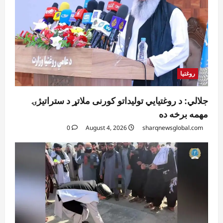
روغتیا
جلالي: د روغتیايي تولیداتو کورنی ملاتړ د ستراتیژۍ
مهمه برخه ده
0
August 4, 2026
sharqnewsglobal.com