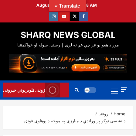
Ski
August 10, 2026
8:16:50 AM
Translate »
t
Instagram
Youtube
Twitter
Facebook
conten
SHARQ NEWS GLOBAL
Primary
ژوندۍ ټلویزیوني خپرونی
Menu
Home
روغتیا
د نشه‌یي توکو پر وړاندې د مبارزې په موخه د پوهاوي غونډه