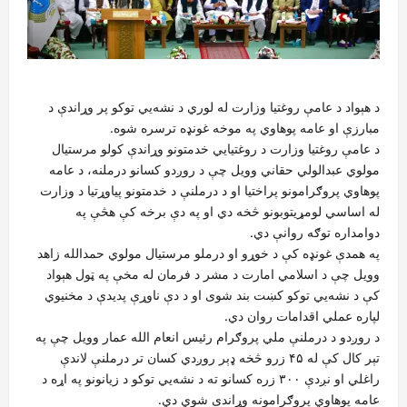
د هېواد د عامې روغتیا وزارت له لوري د نشه‌یي توکو پر وړاندې د
مبارزې او عامه پوهاوي په موخه غونډه ترسره شوه.
د عامې روغتیا وزارت د روغتیايي خدمتونو وړاندې کولو مرستیال
مولوي عبدالولي حقاني وویل چې د روږدو کسانو درملنه، د عامه
پوهاوي پروګرامونو پراختیا او د درملنې د خدمتونو پیاوړتیا د وزارت
له اساسي لومړیتوبونو څخه دي او په دې برخه کې هڅې په
دوامداره توګه روانې دي.
په همدې غونډه کې د خوړو او درملو مرستیال مولوي حمدالله زاهد
وویل چې د اسلامي امارت د مشر د فرمان له مخې په ټول هېواد
کې د نشه‌یي توکو کښت بند شوی او د دې ناوړې پدیدې د مخنیوي
لپاره عملي اقدامات روان دي.
د روږدو د درملنې ملي پروګرام رئیس انعام الله عمار وویل چې په
تېر کال کې له ۴۵ زرو څخه ډېر روږدي کسان تر درملنې لاندې
راغلي او نږدې ۳۰۰ زره کسانو ته د نشه‌یي توکو د زیانونو په اړه د
عامه پوهاوي پروګرامونه وړاندې شوي دي.