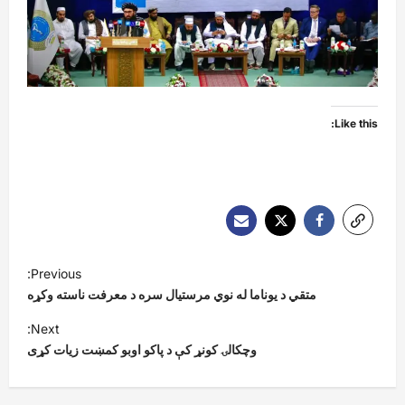
Like this:
P
Previous:
o
متقي د یوناما له نوي مرستیال سره د معرفت ناسته وکړه
s
Next:
t
وچکالۍ کونړ کې د پاکو اوبو کمښت زیات کړی
n
a