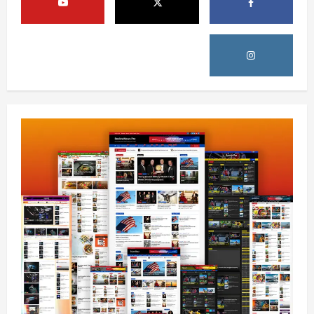
شوې
August 8, 2026
sharqnewsglobal.com
3
0
افغانستان
ننګرهار کې د تېلو یو شمېر پمپونه وتړل شول
August 6, 2026
sharqnewsglobal.com
0
4
افغانستان
ټولګټو وزارت: قیصار ـ لامان سړک رغنیزې
چارې په بېلابېلو برخو کې روانې دي
August 6, 2026
sharqnewsglobal.com
5
0
افغانستان
پاکستان له افغانستان سره د سوداګرۍ او
ټرانزیټ لارې بېرته پرانیزي
August 8, 2026
sharqnewsglobal.com
1
0