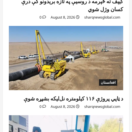
کیېف ته څېرمه د روسیې په تازه بریدونو کې درې
کسان وژل شوي
0
August 8, 2026
sharqnewsglobal.com
افغانستان
د ټاپي پروژې ۱۱۶ کیلومتره نل‌لیکه بشپړه شوې
0
August 8, 2026
sharqnewsglobal.com