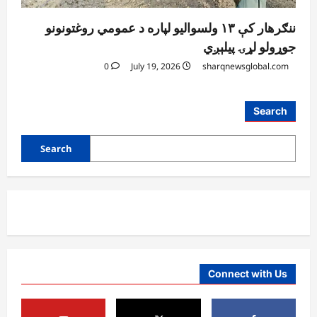
ننګرهار کې ۱۳ ولسوالیو لپاره د عمومي روغتونونو
جوړولو لړۍ پیلېږي
0
July 19, 2026
sharqnewsglobal.com
Search
Search
Connect with Us
افغانستان
د ټاپي پروژې ۱۱۶ کیلومتره نل‌لیکه بشپړه