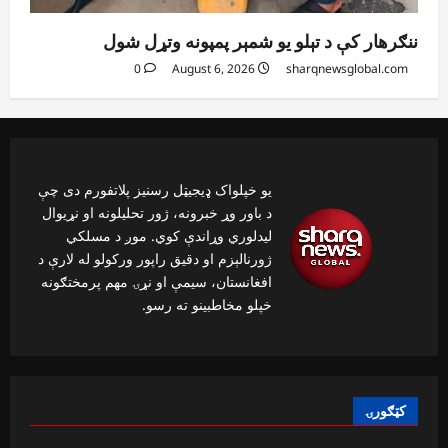
ننګرهار کې د تېلو یو شمېر پمپونه وتړل شول
0
August 6, 2026
sharqnewsglobal.com
یو خپلواک ډیجیټل رسنیز پلاتفورم دی چې
د باور وړ خبرونه، ژور تحلیلونه او نړیوال
لیدلوري وړاندې کوي. موږ د مسلکي
ژورنالېزم او دقیق راپور ورکولو له لارې د
افغانستان، سیمې او نړۍ مهم پرمختګونه
خپلو مخاطبینو ته رسو.
کټګورۍ