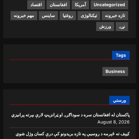
Uncategorized
آمریکا
افغانستان
اقتصاد
تازه خبرونه
تیکنالوژی
روغتیا
ساینس
مهم خبرونه
نړۍ
ورزش
Tags
Business
ورستي
پاکستان له افغانستان سره د سوداګرۍ او ټرانزیټ لارې بېرته پرانیزي
August 8, 2026
کیېف ته څېرمه د روسیې په تازه بریدونو کې درې کسان وژل شوي