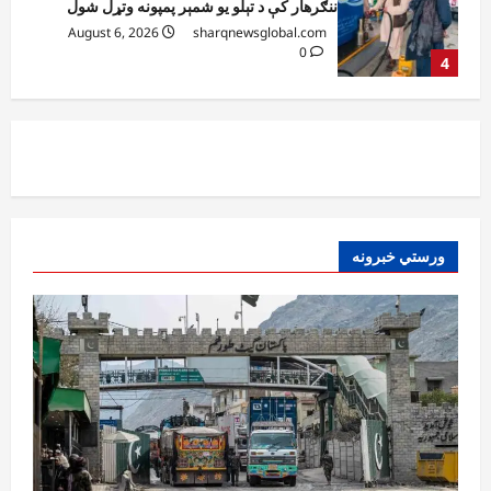
چارې په بېلابېلو برخو کې روانې دي
August 6, 2026
sharqnewsglobal.com
5
0
افغانستان
پاکستان له افغانستان سره د سوداګرۍ او
ټرانزیټ لارې بېرته پرانیزي
August 8, 2026
sharqnewsglobal.com
1
0
نړۍ
ورستي خبرونه
کیېف ته څېرمه د روسیې په تازه بریدونو کې
درې کسان وژل شوي
August 8, 2026
sharqnewsglobal.com
2
0
افغانستان
د ټاپي پروژې ۱۱۶ کیلومتره نل‌لیکه بشپړه
شوې
August 8, 2026
sharqnewsglobal.com
3