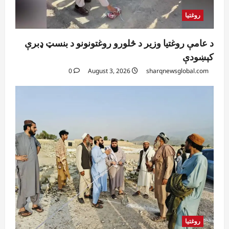
روغتیا
د عامې روغتیا وزیر د څلورو روغتونونو د بنسټ ډبرې
کېښودې
0
August 3, 2026
sharqnewsglobal.com
روغتیا