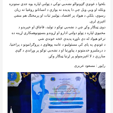
بلخوا د غونډې ګډونوالو نشه‌یي توکي د ټولنې لپاره یوه جدي ستونزه
وبلله او ویې ویل چې دا پدیده نه یوازې د انسانانو روغتیا ته زیان
رسوي، بلکې د هېواد پر اقتصاد، ټولنیز ثبات او پرمختګ هم منفي
اغېزې لري.
دوی ټینګار وکړ چې د نشه‌یي توکو د تولید، قاچاق او خپرېدو د
مخنیوي لپاره د ټولو دولتي ادارو او اړوندو بنسټونوهمکاري اړینه ده
ترڅو هېواد له دې ناوړه پدیدې څخه خوندي شي
د غونډې په پای کې مسئولینو د عامه پوهاوي د پروګرامونو د پراختیا،
د درملنیزو خدمتونو د پیاوړتیا او د نشه‌یي توکو پر وړاندې د ګډې
مبارزې د لا اغېزمنولو پر اړتیا ټینګار وکړ.
راپور : مسعود عربزی