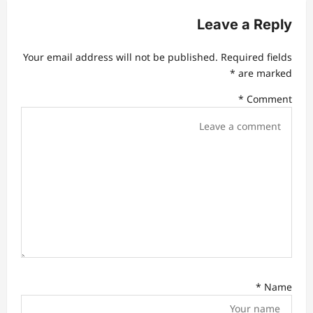
v
Leave a Reply
i
Your email address will not be published.
Required fields
g
*
are marked
a
*
Comment
t
i
o
n
*
Name