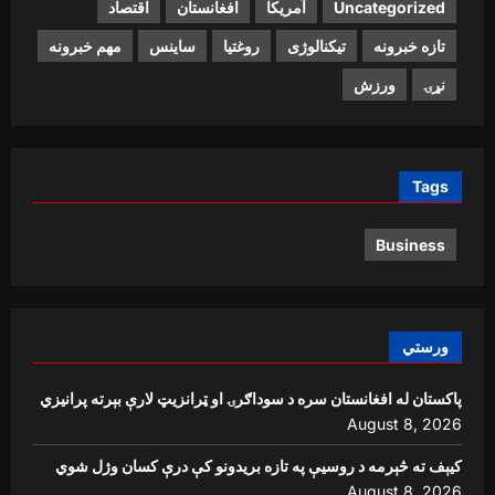
Uncategorized
آمریکا
افغانستان
اقتصاد
تازه خبرونه
تیکنالوژی
روغتیا
ساینس
مهم خبرونه
نړۍ
ورزش
Tags
Business
ورستي
پاکستان له افغانستان سره د سوداګرۍ او ټرانزیټ لارې بېرته پرانیزي
August 8, 2026
کیېف ته څېرمه د روسیې په تازه بریدونو کې درې کسان وژل شوي
August 8, 2026