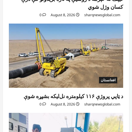
کسان وژل شوي
0
August 8, 2026
sharqnewsglobal.com
افغانستان
د ټاپي پروژې ۱۱۶ کیلومتره نل‌لیکه بشپړه شوې
0
August 8, 2026
sharqnewsglobal.com