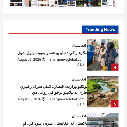
افغانستان
ننګرهار کې د تېلو یو شمېر پمپونه وتړل شول
August 6, 2026
sharqnewsglobal.com
0
Trending News
4
افغانستان
ټولګټو وزارت: قیصار ـ لامان سړک رغنیزې
چارې په بېلابېلو برخو کې روانې دي
August 6, 2026
sharqnewsglobal.com
5
0
افغانستان
پاکستان له افغانستان سره د سوداګرۍ او
ټرانزیټ لارې بېرته پرانیزي
August 8, 2026
sharqnewsglobal.com
1
0
نړۍ
کیېف ته څېرمه د روسیې په تازه بریدونو کې