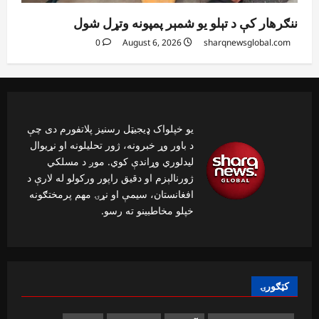
ننګرهار کې د تېلو یو شمېر پمپونه وتړل شول
0
August 6, 2026
sharqnewsglobal.com
یو خپلواک ډیجیټل رسنیز پلاتفورم دی چې
د باور وړ خبرونه، ژور تحلیلونه او نړیوال
لیدلوري وړاندې کوي. موږ د مسلکي
ژورنالېزم او دقیق راپور ورکولو له لارې د
افغانستان، سیمې او نړۍ مهم پرمختګونه
خپلو مخاطبینو ته رسو.
کټګورۍ