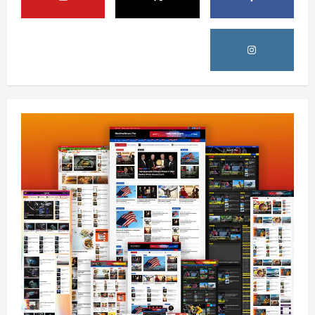
August 6, 2026
sharqnewsglobal.com
5
0
افغانستان
پاکستان له افغانستان سره د سوداګرۍ او
ټرانزیټ لارې بېرته پرانیزي
August 8, 2026
sharqnewsglobal.com
1
0
نړۍ
کیېف ته څېرمه د روسیې په تازه بریدونو کې
درې کسان وژل شوي
August 8, 2026
sharqnewsglobal.com
2
0
افغانستان
د ټاپي پروژې ۱۱۶ کیلومتره نل‌لیکه بشپړه
شوې
August 8, 2026
sharqnewsglobal.com
3
0