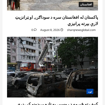
افغانستان
پاکستان له افغانستان سره د سوداګرۍ او ټرانزیټ
لارې بېرته پرانیزي
0
August 8, 2026
sharqnewsglobal.com
نړۍ
کیېف ته څېرمه د روسیې په تازه بریدونو کې درې