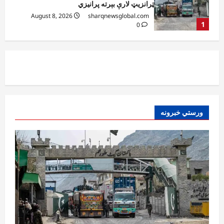
درې کسان وژل شوي
August 8, 2026
sharqnewsglobal.com
2
0
افغانستان
د ټاپي پروژې ۱۱۶ کیلومتره نل‌لیکه بشپړه
شوې
August 8, 2026
sharqnewsglobal.com
3
0
ورستي خبرونه
افغانستان
ننګرهار کې د تېلو یو شمېر پمپونه وتړل شول
August 6, 2026
sharqnewsglobal.com
0
4
افغانستان
ټولګټو وزارت: قیصار ـ لامان سړک رغنیزې
چارې په بېلابېلو برخو کې روانې دي
August 6, 2026
sharqnewsglobal.com
5
0