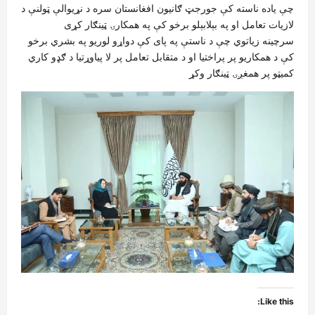
چې یاده ناسته کې جورجټ ګانیون افغانستان سره د نړیوالې ټولنې د
لازیات تعامل او په بېلابېلو برخو کې په همکارۍ ټینګار کړی
سرچینه زیاتوي چې د ناستې په پای کې دواړو لوریو په بشري برخو
کې د همکاریو پر پراختیا او د متقابل تعامل پر لا پیاوړتیا د ګډو کاري
کمیټو پر همغږۍ ټينګار وکړ
Like this: