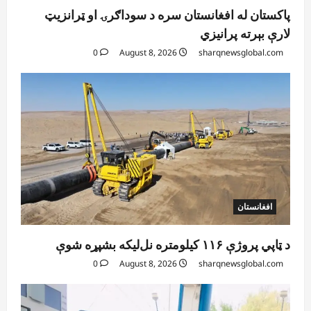
پاکستان له افغانستان سره د سوداګرۍ او ټرانزیټ
لارې بېرته پرانیزي
0
August 8, 2026
sharqnewsglobal.com
افغانستان
د ټاپي پروژې ۱۱۶ کیلومتره نل‌لیکه بشپړه شوې
0
August 8, 2026
sharqnewsglobal.com