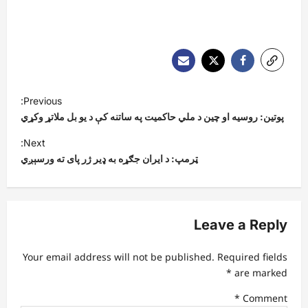
P
Previous:
o
پوتین: روسیه او چین د ملي حاکمیت په ساتنه کې د یو بل ملاتړ وکړي
s
Next:
t
ټرمپ: د ایران جګړه به ډير ژر پای ته ورسېږي
n
a
v
Leave a Reply
i
Your email address will not be published.
Required fields
g
*
are marked
a
*
Comment
t