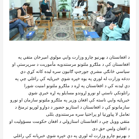
د افغانستان د بهرنیو چارو وزارت وایي مولوي امیرخان متقي په
افغانستان کې د ملګرو ملتونو مرستندویه مأموریت د سرپرستې او
سیاسي څانګې مشرې جورجټ ګانیون سره لیده کاته کړې دي
ددغه وزارت له لوري په یوه خپره شوې خبرپاڼه کې راغلي چې په
دې لیدنه کې د افغانستان په اړه د ملګرو ملتونو امنيت شورا
راتلونکې ناستې او نورو اړوندو مسایلو په اړه خبرې شوي
خبرپاڼه وایي ناسته کې افغان وزیر په ملګرو ملتونو سازمان او نورو
سازمانونو کې د افغانستان د استازيو حضور د دواړو لوريو ترمنځ د
تعامل لا پياوړتيا او پراختيا سره مرستندوی بللی
متقي وویل چې د افغانستان استازولي د افغان حکومت مسؤوليت او
د افغان ولس حق دی
د بهرنیو چارو وزارت له لوري په دې خپره شوې خبرپانه کې راغلي