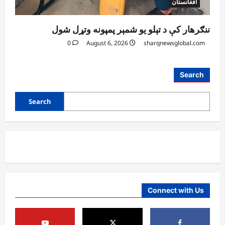
افغانستان
ننګرهار کې د تېلو یو شمېر پمپونه وتړل شول
0
August 6, 2026
sharqnewsglobal.com
افغانستان
Search
د ټاپي پروژې ۱۱۶ کیلومتره نل‌لیکه بشپړه
شوې
Search
August 8, 2026
sharqnewsglobal.com
3
0
افغانستان
ننګرهار کې د تېلو یو شمېر پمپونه وتړل شول
August 6, 2026
sharqnewsglobal.com
0
4
Connect with Us
افغانستان
ټولګټو وزارت: قیصار ـ لامان سړک رغنیزې
چارې په بېلابېلو برخو کې روانې دي