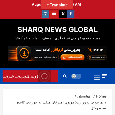
Ski
August 9, 2026
6:43:28 AM
Translate »
t
Instagram
Youtube
Twitter
Facebook
conten
SHARQ NEWS GLOBAL
Primary
ژوندۍ ټلویزیوني خپرونی
Menu
Home
افغانستان
د بهرنیو چارو وزارت: مولوي امیرخان متقي له جورجټ ګانیون
سره وکتل