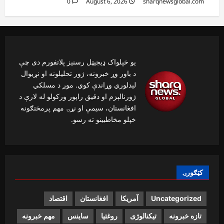
0
August 6, 2026
sharqnewsglobal.com
یو خپلواک ډیجیټل رسنیز پلاتفورم دی چې
د باور وړ خبرونه، ژور تحلیلونه او نړیوال
لیدلوري وړاندې کوي. موږ د مسلکي
ژورنالېزم او دقیق راپور ورکولو له لارې د
افغانستان، سیمې او نړۍ مهم پرمختګونه
خپلو مخاطبینو ته رسو.
کټګورۍ
Uncategorized
آمریکا
افغانستان
اقتصاد
تازه خبرونه
تیکنالوژی
روغتیا
ساینس
مهم خبرونه