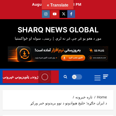
Ski
August 9, 2026
3:07:15 PM
Translate »
t
Instagram
Youtube
Twitter
Facebook
conten
SHARQ NEWS GLOBAL
Primary
ژوندۍ ټلویزیوني خپرونی
Menu
Home
تازه خبرونه
د ایران جګړه؛ خلیج هېوادونو د نوو بریدونو خبر ورکړ