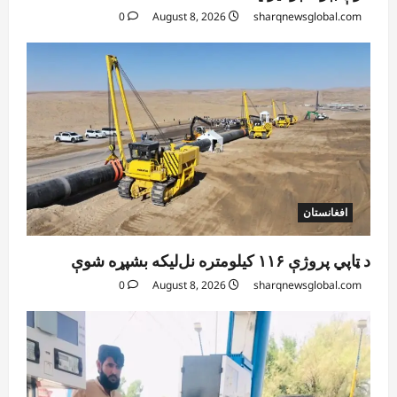
0
August 8, 2026
sharqnewsglobal.com
افغانستان
د ټاپي پروژې ۱۱۶ کیلومتره نل‌لیکه بشپړه شوې
0
August 8, 2026
sharqnewsglobal.com