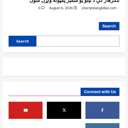
ننګرهار کې د تېلو یو شمېر پمپونه وتړل شول
0
August 6, 2026
sharqnewsglobal.com
افغانستان
Search
د ټاپي پروژې ۱۱۶ کیلومتره نل‌لیکه بشپړه
شوې
Search
August 8, 2026
sharqnewsglobal.com
3
0
افغانستان
ننګرهار کې د تېلو یو شمېر پمپونه وتړل شول
August 6, 2026
sharqnewsglobal.com
0
4
Connect with Us
افغانستان
ټولګټو وزارت: قیصار ـ لامان سړک رغنیزې
چارې په بېلابېلو برخو کې روانې دي
August 6, 2026
sharqnewsglobal.com
5
0