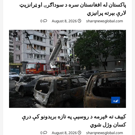
پاکستان له افغانستان سره د سوداګرۍ او ټرانزیټ
لارې بېرته پرانیزي
0
August 8, 2026
sharqnewsglobal.com
نړۍ
کیېف ته څېرمه د روسیې په تازه بریدونو کې درې
کسان وژل شوي
0
August 8, 2026
sharqnewsglobal.com