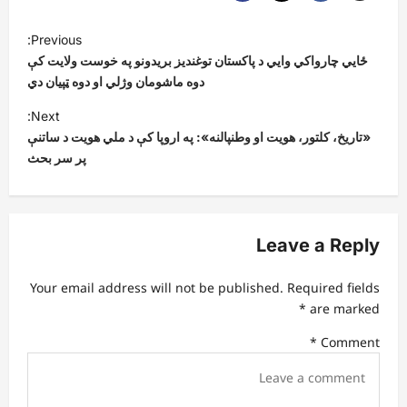
P
Previous:
o
ځايي چارواکي وايي د پاکستان توغنديز بریدونو په خوست ولایت کې
s
دوه ماشومان وژلي او دوه ټپيان دي
t
Next:
«تاریخ، کلتور، هویت او وطنپالنه»: په اروپا کې د ملي هویت د ساتنې
n
پر سر بحث
a
v
i
Leave a Reply
g
a
Your email address will not be published.
Required fields
t
*
are marked
i
*
Comment
o
n