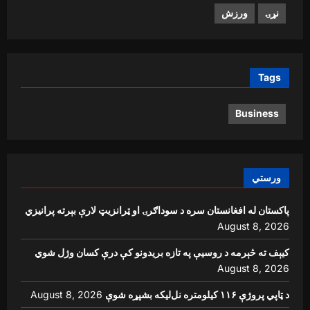
نړۍ
ورزش
Tags
Business
ورستي
پاکستان له افغانستان سره د سوداګرۍ او ټرانزیټ لارې بېرته پرانیزي
August 8, 2026
کیېف ته څېرمه د روسیې په تازه بریدونو کې درې کسان وژل شوي
August 8, 2026
د ټاپي پروژې ۱۱۶ کیلومتره نل‌لیکه بشپړه شوې
August 8, 2026