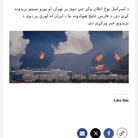
د اسرائيل پوځ اعلان وکړ چي دوی پر تهران او نورو سیمو بريدونه
کړي دي. د فارس خلیج هیوادونه بیا د ایران له لوري پر دوی د
بریدونو خبر ورکړی دی.
Like this: