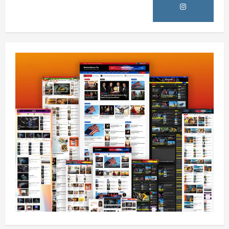
افغانستان
پاکستان له افغانستان سره د سوداګرۍ او
ټرانزیټ لارې بېرته پرانیزي
August 8, 2026
sharqnewsglobal.com
1
0
نړۍ
کیېف ته څېرمه د روسیې په تازه بریدونو کې
درې کسان وژل شوي
August 8, 2026
sharqnewsglobal.com
2
0
افغانستان
د ټاپي پروژې ۱۱۶ کیلومتره نل‌لیکه بشپړه
شوې
August 8, 2026
sharqnewsglobal.com
3
0
افغانستان
ننګرهار کې د تېلو یو شمېر پمپونه وتړل شول