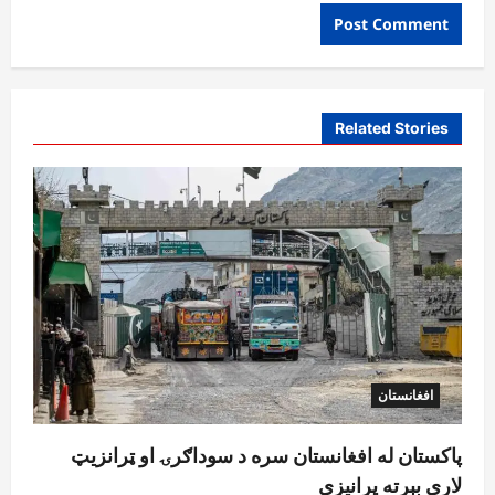
Related Stories
افغانستان
پاکستان له افغانستان سره د سوداګرۍ او ټرانزیټ
لارې بېرته پرانیزي