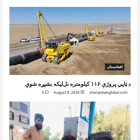
افغانستان
د ټاپي پروژې ۱۱۶ کیلومتره نل‌لیکه بشپړه شوې
0
August 8, 2026
sharqnewsglobal.com