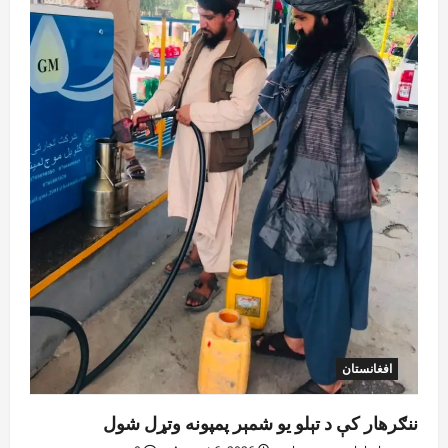
افغانستان
ننګرهار کې د تېلو یو شمېر پمپونه وتړل شول