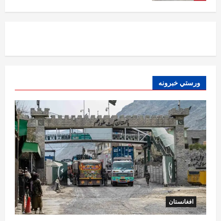
افغانستان
د ټاپي پروژې ۱۱۶ کیلومتره نل‌لیکه بشپړه
شوې
August 8, 2026
sharqnewsglobal.com
3
0
ورستي خبرونه
افغانستان
ننګرهار کې د تېلو یو شمېر پمپونه وتړل شول
August 6, 2026
sharqnewsglobal.com
0
4
افغانستان
ټولګټو وزارت: قیصار ـ لامان سړک رغنیزې
چارې په بېلابېلو برخو کې روانې دي
August 6, 2026
sharqnewsglobal.com
5
0
افغانستان