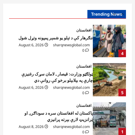
August 6, 2026
sharqnewsglobal.com
0
Trending News
4
افغانستان
ټولګټو وزارت: قیصار ـ لامان سړک رغنیزې
چارې په بېلابېلو برخو کې روانې دي
August 6, 2026
sharqnewsglobal.com
5
0
افغانستان
پاکستان له افغانستان سره د سوداګرۍ او
ټرانزیټ لارې بېرته پرانیزي
August 8, 2026
sharqnewsglobal.com
1
0
نړۍ
کیېف ته څېرمه د روسیې په تازه بریدونو کې
درې کسان وژل شوي
August 8, 2026
sharqnewsglobal.com
2
0