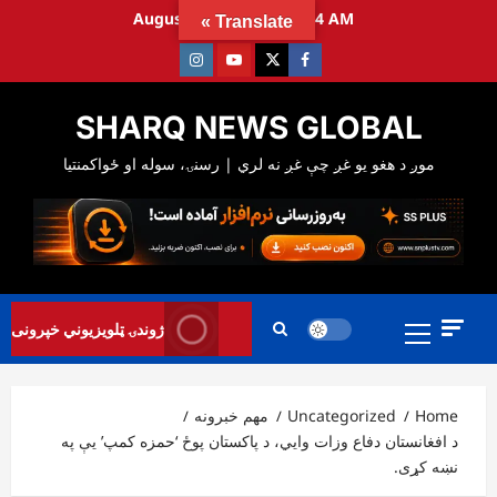
Ski
August 8, 2026
10:27:15 AM
Translate »
t
Instagram
Youtube
Twitter
Facebook
conten
SHARQ NEWS GLOBAL
Primary
ژوندۍ ټلویزیوني خپرونی
Menu
Home
Uncategorized
مهم خبرونه
د افغانستان دفاع وزات وايي، د پاکستان پوځ ‘حمزه کمپ’ یې په
نښه کړی.