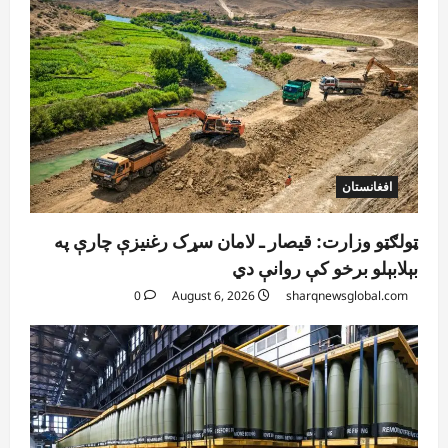
افغانستان
ټولګټو وزارت: قیصار ـ لامان سړک رغنیزې چارې په
بېلابېلو برخو کې روانې دي
0
August 6, 2026
sharqnewsglobal.com