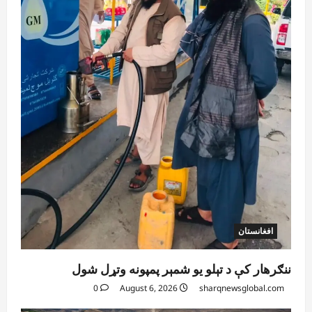
August 6, 2026
sharqnewsglobal.com
3
0
آمریکا
ټرمپ : ایران سره خبرې د پوځي اقدام پر ځای
غوره بولي
August 6, 2026
sharqnewsglobal.com
4
0
افغانستان
کورنیو چارو وزارت: حیرتان کې د بهرنیو
اسعارو د قاچاق هڅه شنډه شوه
August 6, 2026
sharqnewsglobal.com
5
0
افغانستان
ننګرهار کې د تېلو یو شمېر پمپونه وتړل شول
0
August 6, 2026
sharqnewsglobal.com