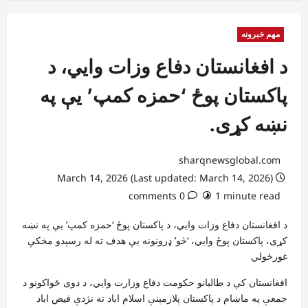
مهم خبرونه
د افغانستان دفاع وزات وايي، د
پاکستان پوځ ‘حمزه کمپ’ یې په
نښه کړی.
sharqnewsglobal.com
March 14, 2026 (Last updated: March 14, 2026)
0 comments
1 minute read
د افغانستان دفاع وزات وايي، د پاکستان پوځ ‘حمزه کمپ’ یې په نښه
کړی، پاکستان پوځ وايي، ‘څو’ ډرونونه یې هدف ته له رسېدو مخکې
غورځولي
افغانستان کې د طالبانو حکومت دفاع وزارت وايي، د دوی ځواکونو د
جمعې په ماښام د پاکستان پلازمېنې اسلام اباد ته نژدې فیض اباد