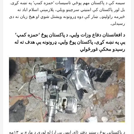
سیمه کې د پاکستان مهم پوځي تاسیسات ‘حمزه کمپ’ په نښه کړی.
بل لور پاکستان کې امنیتي سرچینو ویلي، پلازمېنې اسلام اباد ته
څېرمه راولپنډۍ ښار کې دوه ډرونونه ویشتل شوي او هیڅ زیان نه دی
رسېدلی.
د افغانستان دفاع وزات وايي، د پاکستان پوځ ‘حمزه کمپ’
یې په نښه کړی، پاکستان پوځ وايي، ډرونونه یې هدف ته له
رسېدو مخکې غورځولي
د پاکستاني پوځ رسنیز دفتر (ای اېس پي ار) له لوري د مارچ پر ۱۳مه