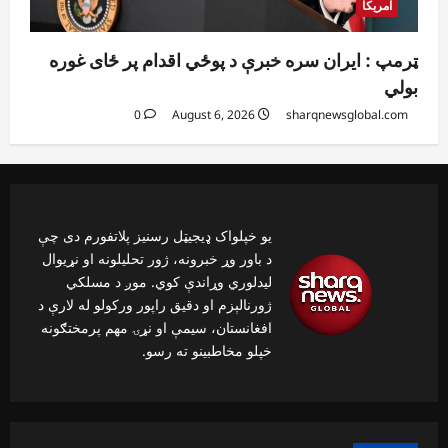
آمریکا
ټرمپ : ایران سره خبرې د پوځي اقدام پر ځای غوره
بولي
0
August 6, 2026
sharqnewsglobal.com
یو خپلواک ډیجیټل رسنیز پلاتفورم دی چې
د باور وړ خبرونه، ژور تحلیلونه او نړیوال
لیدلوري وړاندې کوي. موږ د مسلکي
ژورنالېزم او دقیق راپور ورکولو له لارې د
افغانستان، سیمې او نړۍ مهم پرمختګونه
خپلو مخاطبینو ته رسو.