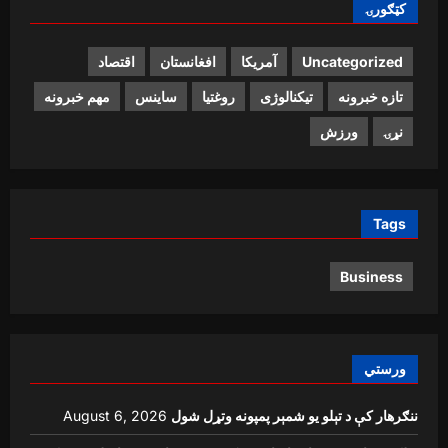
کټګورۍ
Uncategorized
آمریکا
افغانستان
اقتصاد
تازه خبرونه
تیکنالوژی
روغتیا
ساینس
مهم خبرونه
نړۍ
ورزش
Tags
Business
ورستي
ننګرهار کې د تېلو یو شمېر پمپونه وتړل شول
August 6, 2026