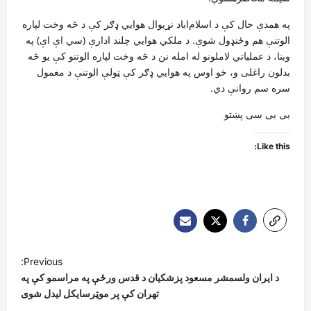
په همدې حال کې د اسلام‌اباد نړیوال هوايي ډګر کې د څه وخت لپاره
الوتنې هم وځنډول شوې. د ملکي هوايي چلند ادارې (سي اې اې) په
وینا، د عملیاتي لاملونو له امله نن د څه وخت لپاره الوتنو کې یو څه
بدلون راغلی و، خو اوس په هوايي ډګر کې ټولې الوتنې د معمول
سره سم روانې دي.
بی بی سی پښتو
Like this:
P
Previous:
o
د ایران ولسمشر مسعود پزشکیان د قدس ورځې په مراسمو کې په
s
تهران کې پر موټرسایکل لیدل شوی