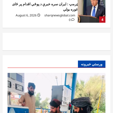
کورنیو چارو وزارت: حیرتان کې د بهرنیو
اسعارو د قاچاق هڅه شنډه شوه
August 6, 2026
sharqnewsglobal.com
5
0
افغانستان
ننګرهار کې د تېلو یو شمېر پمپونه وتړل شول
August 6, 2026
sharqnewsglobal.com
0
1
افغانستان
ورستي خبرونه
ټولګټو وزارت: قیصار ـ لامان سړک رغنیزې
چارې په بېلابېلو برخو کې روانې دي
August 6, 2026
sharqnewsglobal.com
2
0
آمریکا
ټرمپ : د امریکا د وسلو زېرمتونونه لا هم ډېر
دي