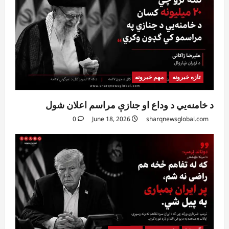
تازه خبرونه
مهم خبرونه
د خامنه‌يي د وداع او جنازې مراسم اعلان شول
0
June 18, 2026
sharqnewsglobal.com