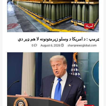
آمریکا
ټرمپ : د امریکا د وسلو زېرمتونونه لا هم ډېر دي
0
August 6, 2026
sharqnewsglobal.com