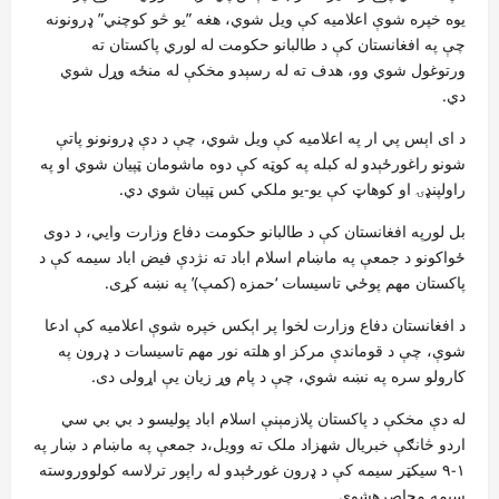
یوه خپره شوې اعلامیه کې ویل شوي، هغه ”یو څو کوچني” ډرونونه
چې په افغانستان کې د طالبانو حکومت له لوري پاکستان ته
ورتوغول شوي وو، هدف ته له رسېدو مخکې له منځه وړل شوي
دي.
د ای اېس پي ار په اعلامیه کې ویل شوي، چې د دې ډرونونو پاتې
شونو راغورځېدو له کبله په کوټه کې دوه ماشومان ټپیان شوي او په
راولپنډۍ او کوهاټ کې یو-یو ملکي کس ټپیان شوي دي.
بل لورپه افغانستان کې د طالبانو حکومت دفاع وزارت وايي، د دوی
ځواکونو د جمعې په ماښام اسلام اباد ته نژدې فیض اباد سیمه کې د
پاکستان مهم پوځي تاسیسات ‘حمزه (کمپ)’ په نښه کړی.
د افغانستان دفاع وزارت لخوا پر اېکس خپره شوې اعلامیه کې ادعا
شوې، چې د قوماندې مرکز او هلته نور مهم تاسیسات د ډرون په
کارولو سره په نښه شوي، چې د پام وړ زیان یې اړولی دی.
له دې مخکې د پاکستان پلازمېنې اسلام اباد پولیسو د بي بي سي
اردو څانګې خبریال شهزاد ملک ته وویل،د جمعې په ماښام د ښار په
۱-۹ سیکټر سیمه کې د ډرون غورځېدو له راپور ترلاسه کولووروسته
سیمه محاصرهشوې.