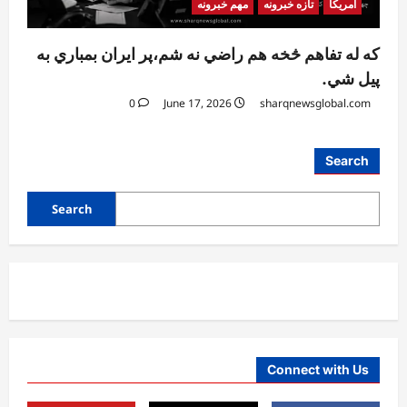
آمریکا
تازه خبرونه
مهم خبرونه
که له تفاهم څخه هم راضي نه شم،پر ایران بمباري به
پیل شي.
0
June 17, 2026
sharqnewsglobal.com
Search
Search
Connect with Us
آمریکا