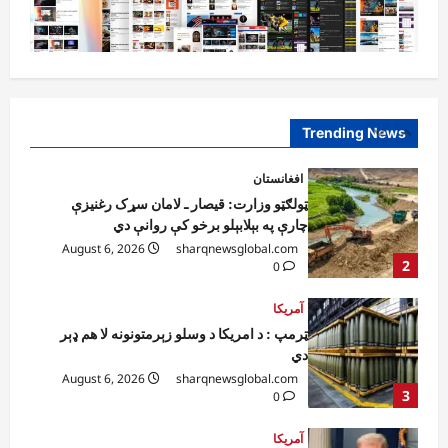
1
افغانستان
ټولګټو وزارت: قیصار ـ لامان سړک رغنیزې
چارې په بېلابېلو برخو کې روانې دي
August 6, 2026
sharqnewsglobal.com
Trending News
2
0
آمریکا
ټرمپ : د امریکا د وسلو زېرمتونونه لا هم ډېر
دي
August 6, 2026
sharqnewsglobal.com
3
0
آمریکا
ټرمپ : ایران سره خبرې د پوځي اقدام پر ځای
غوره بولي
August 6, 2026
sharqnewsglobal.com
4
0
افغانستان