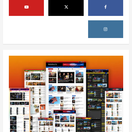
ټرمپ : د امریکا د وسلو زېرمتونونه لا هم ډېر
دي
August 6, 2026
sharqnewsglobal.com
3
0
آمریکا
ټرمپ : ایران سره خبرې د پوځي اقدام پر ځای
غوره بولي
August 6, 2026
sharqnewsglobal.com
4
0
افغانستان
کورنیو چارو وزارت: حیرتان کې د بهرنیو
اسعارو د قاچاق هڅه شنډه شوه
August 6, 2026
sharqnewsglobal.com
5
0
افغانستان
ننګرهار کې د تېلو یو شمېر پمپونه وتړل شول
August 6, 2026
sharqnewsglobal.com
0