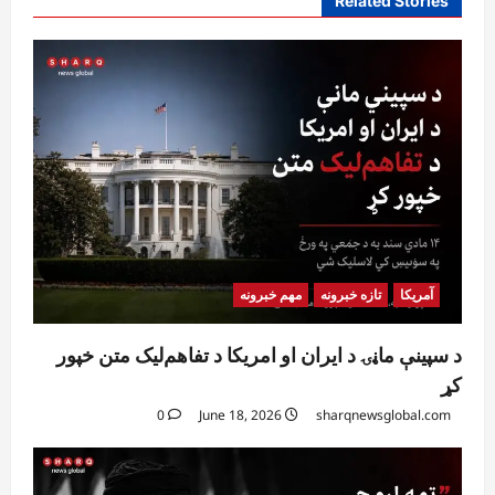
Related Stories
آمریکا
تازه خبرونه
مهم خبرونه
د سپینې ماڼۍ د ایران او امریکا د تفاهم‌لیک متن خپور
کړ
0
June 18, 2026
sharqnewsglobal.com