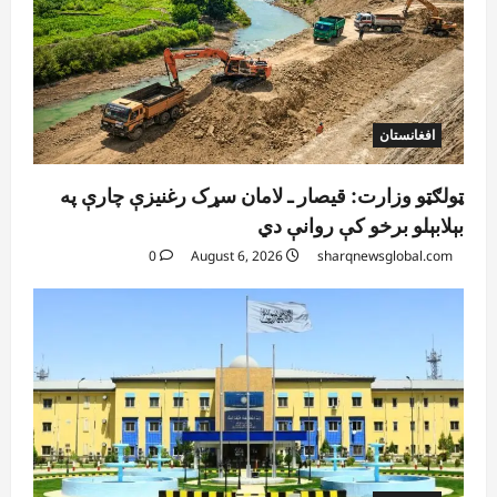
افغانستان
ټولګټو وزارت: قیصار ـ لامان سړک رغنیزې چارې په
بېلابېلو برخو کې روانې دي
0
August 6, 2026
sharqnewsglobal.com