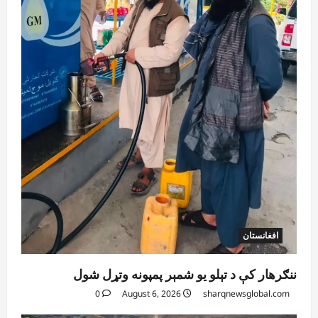
August 6, 2026
sharqnewsglobal.com
5
0
افغانستان
ننګرهار کې د تېلو یو شمېر پمپونه وتړل شول
0
August 6, 2026
sharqnewsglobal.com