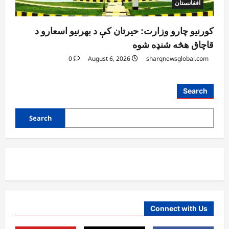
افغانستان
کورنیو چارو وزارت: حیرتان کې د بهرنیو اسعارو د
قاچاق هڅه شنډه شوه
0
August 6, 2026
sharqnewsglobal.com
آمریکا
Search
ټرمپ : د امریکا د وسلو زېرمتونونه لا هم ډېر
دي
Search
August 6, 2026
sharqnewsglobal.com
3
0
آمریکا
ټرمپ : ایران سره خبرې د پوځي اقدام پر ځای
غوره بولي
August 6, 2026
sharqnewsglobal.com
4
0
Connect with Us
افغانستان