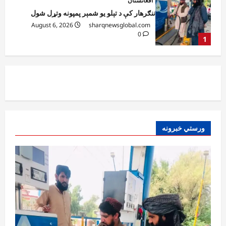
ټولګټو وزارت: قیصار ـ لامان سړک رغنیزې
چارې په بېلابېلو برخو کې روانې دي
August 6, 2026
sharqnewsglobal.com
2
0
آمریکا
ټرمپ : د امریکا د وسلو زېرمتونونه لا هم ډېر
دي
August 6, 2026
sharqnewsglobal.com
3
0
آمریکا
ورستي خبرونه
ټرمپ : ایران سره خبرې د پوځي اقدام پر ځای
غوره بولي
August 6, 2026
sharqnewsglobal.com
4
0
افغانستان
کورنیو چارو وزارت: حیرتان کې د بهرنیو
اسعارو د قاچاق هڅه شنډه شوه