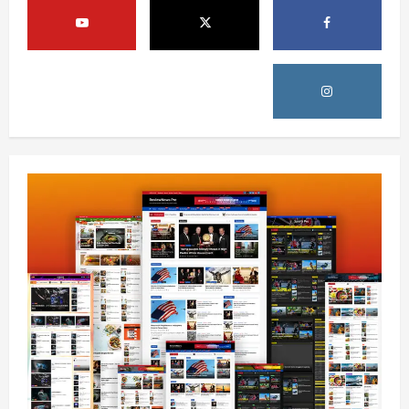
کورنیو چارو وزارت: حیرتان کې د بهرنیو
اسعارو د قاچاق هڅه شنډه شوه
August 6, 2026
sharqnewsglobal.com
5
0
افغانستان
ننګرهار کې د تېلو یو شمېر پمپونه وتړل شول
August 6, 2026
sharqnewsglobal.com
0
1
افغانستان
ټولګټو وزارت: قیصار ـ لامان سړک رغنیزې
چارې په بېلابېلو برخو کې روانې دي
August 6, 2026
sharqnewsglobal.com
2
0
آمریکا
ټرمپ : د امریکا د وسلو زېرمتونونه لا هم ډېر
دي
August 6, 2026
sharqnewsglobal.com