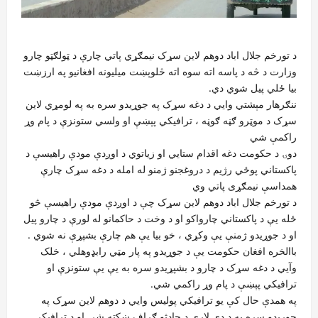
د تورخم جلال اباد دوهم لاین سړک نیمګړي پاتي چارې د ټولګټو چارو
وزارت د څه د پاسه اته سوه اته څلوېښت میلیونه افغانيو په ارزښت
بیا ځلي پیل شوي دي.
ننګرهار مېشتي وايي د دغه سړک په جوړیدو سره به په لومړي لاین
سړک د موټرو ګڼه ګوڼه ، ترافیکي پېښې او ولسي ستونزې د پام وړ
راکمې شي
دوۍ د حکومت دغه اقدام ستايي او زیاتوي د اوږدې مودې راهیسې د
پاکستاني پوځي رژيم د دروغجنو ژمنو له امله د دغه سړک چارې
همداسې نيمګړی پاتي وي
د تورخم جلال اباد دوهم لاین سړک چې د اوږدې مودې راهیسې څو
ځله يې د پاکستاني چارواکو او د وخت د حاکمانو له لورې د چارو پیل
او د جوړیدو ژمنې يې وکړي ، خو بیا يې هم چارې بشپړې نه شوي .
باالخره افغان حکومت يې د جوړيدو په پار مټي رابډوهلي ، خلک
وآيي د دغه سړک د چارو د بشپړیدو سره به يې يې ستونزې او
ترافیکي پېښې د پام وړ راکمي شي.
په همدې حال کې یو ترافیکي پولیس وايي د دوهم لاین سړک په
جوړېدو سره به د دې لارې د حادثو ګراف ښکته شي او د ترافیکي