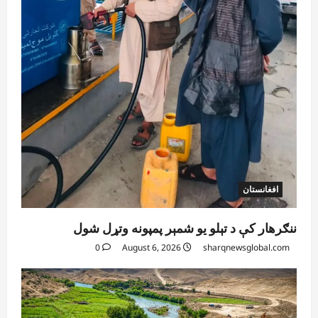
افغانستان
ننګرهار کې د تېلو یو شمېر پمپونه وتړل شول
0
August 6, 2026
sharqnewsglobal.com