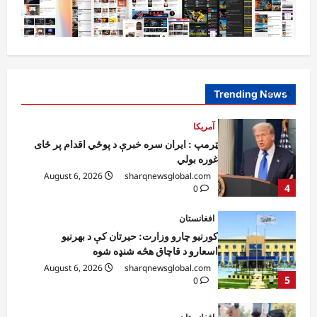
3
0
آمریکا
ټرمپ : ایران سره خبرې د پوځي اقدام پر ځای
غوره بولي
August 6, 2026
sharqnewsglobal.com
Trending News
4
0
افغانستان
کورنیو چارو وزارت: حیرتان کې د بهرنیو
اسعارو د قاچاق هڅه شنډه شوه
August 6, 2026
sharqnewsglobal.com
5
0
افغانستان
ننګرهار کې د تېلو یو شمېر پمپونه وتړل شول
August 6, 2026
sharqnewsglobal.com
0
1
افغانستان