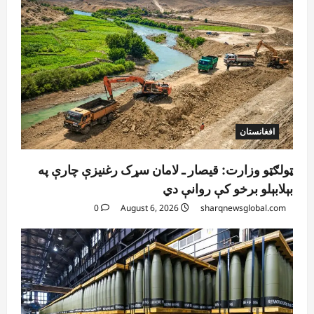
افغانستان
ټولګټو وزارت: قیصار ـ لامان سړک رغنیزې چارې په
بېلابېلو برخو کې روانې دي
0
August 6, 2026
sharqnewsglobal.com