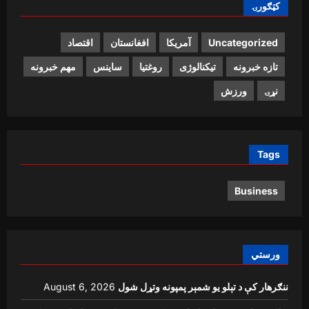
کټګورۍ
Uncategorized
آمریکا
افغانستان
اقتصاد
تازه خبرونه
تیکنالوژی
روغتیا
ساینس
مهم خبرونه
نړۍ
ورزش
Tags
Business
ورستي
ننګرهار کې د تېلو یو شمېر پمپونه وتړل شول
August 6, 2026