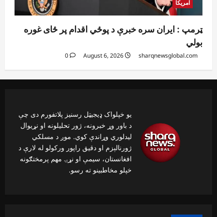
آمریکا
ټرمپ : ایران سره خبرې د پوځي اقدام پر ځای غوره
بولي
0
August 6, 2026
sharqnewsglobal.com
یو خپلواک ډیجیټل رسنیز پلاتفورم دی چې
د باور وړ خبرونه، ژور تحلیلونه او نړیوال
لیدلوري وړاندې کوي. موږ د مسلکي
ژورنالېزم او دقیق راپور ورکولو له لارې د
افغانستان، سیمې او نړۍ مهم پرمختګونه
خپلو مخاطبینو ته رسو.