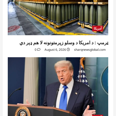
آمریکا
ټرمپ : د امریکا د وسلو زېرمتونونه لا هم ډېر دي
0
August 6, 2026
sharqnewsglobal.com