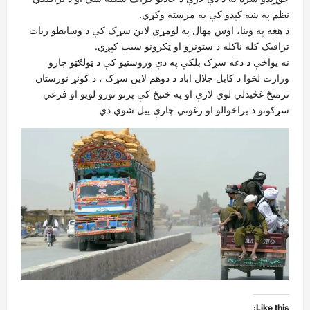
نظم په ښه کېدو کې به مرسته وکړي.
د هغه په وینا، اوس مهال په لومړي لاین سړک کې د وسایطو زیات
ترافیک کله ناکله د ستونزو او ټکرونو سبب کېږي.
نه يواځې د دغه سړک بلکې په دې وروستیو کې د ټولګټو چارو
وزارت لخوا د کابل جلال اباد د دوهم لاین سړک ، د کونړ نورستان
ترمنځ غځيدلي لوي لارې او په ختیځ کې پرتو نورو لویو او فرعي
سړکونو د پراخوالو او رغوني چارې پیل شوي دي
Like this: