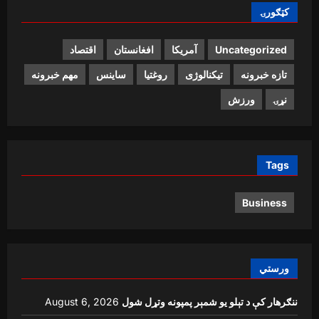
کټګورۍ
Uncategorized
آمریکا
افغانستان
اقتصاد
تازه خبرونه
تیکنالوژی
روغتیا
ساینس
مهم خبرونه
نړۍ
ورزش
Tags
Business
ورستي
ننګرهار کې د تېلو یو شمېر پمپونه وتړل شول
August 6, 2026