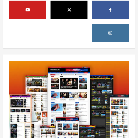
کورنیو چارو وزارت: حیرتان کې د بهرنیو
اسعارو د قاچاق هڅه شنډه شوه
August 6, 2026
sharqnewsglobal.com
5
0
افغانستان
ننګرهار کې د تېلو یو شمېر پمپونه وتړل شول
August 6, 2026
sharqnewsglobal.com
0
1
افغانستان
ټولګټو وزارت: قیصار ـ لامان سړک رغنیزې
چارې په بېلابېلو برخو کې روانې دي
August 6, 2026
sharqnewsglobal.com
2
0
آمریکا
ټرمپ : د امریکا د وسلو زېرمتونونه لا هم ډېر
دي
August 6, 2026
sharqnewsglobal.com