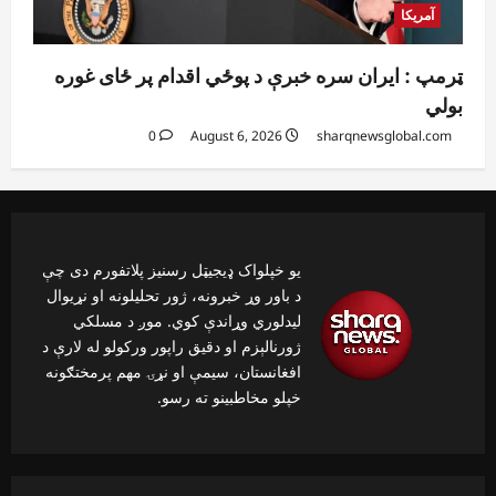
آمریکا
ټرمپ : ایران سره خبرې د پوځي اقدام پر ځای غوره
بولي
0
August 6, 2026
sharqnewsglobal.com
یو خپلواک ډیجیټل رسنیز پلاتفورم دی چې
د باور وړ خبرونه، ژور تحلیلونه او نړیوال
لیدلوري وړاندې کوي. موږ د مسلکي
ژورنالېزم او دقیق راپور ورکولو له لارې د
افغانستان، سیمې او نړۍ مهم پرمختګونه
خپلو مخاطبینو ته رسو.