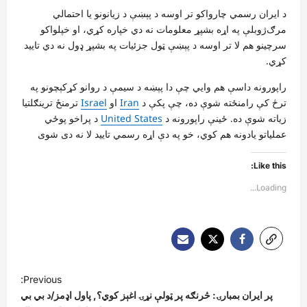
د ایران رسمي چارواکو تر اوسه د پېښې د زیانونو یا احتمالي
مرګ‌ژوبلې په اړه بشپړ معلومات نه دي خپاره کړي، او خپلواکو
سرچینو هم لا تر اوسه د پېښې ټول جزئیات په بشپړ ډول نه دي تایید
کړي.
راپورونه داسې هم وایي چې دا پېښه د سیمې د روانو کړکېچونو په
ترڅ کې رامنځته شوې ده، چې پکې د
Iran
او
Israel
ترمنځ ترینګلتیا
زیاته شوې ده. ځینې راپورونه د
United States
د پراخو پوځي
عملیاتو یادونه هم کوي، خو په دې اړه رسمي تایید لا نه دی شوی
Like this:
Loading...
P
Previous:
o
پر ایران بمبارۍ: څرنګه پر ټولې نړۍ اغېز کوي؟, پاول اډمز/د بي بي