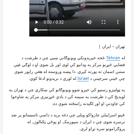
تهران – ایران |
له
Tehran
څخه خپرېدونکي ویډیوګانې ښيي چې د طرشت د
فضايي څېړنو مرکز په ودانیو کې لوی اور بل شوی او د لوګي غټې
ستنې اسمان ته پورته کېږي. دا پېښه وروسته له هغې راپور شوې
چې ځینې سرچینې د
Israel
له لوري د بریدونو ادعا کوي.
په ټولنیزو رسنیو کې خپرو شوو ویډیوګانو کې ښکاري چې د تهران په
لوېدیځ کې د طرشت په سیمه کې د یادې څېړنیزې مرکز په شاوخوا
کې چاودنې او اور لګېدنه رامنځته شوې ده.
ځینو اسراییلي چارواکو ویلي چې دغه برید د داسې تاسیساتو پر ضد
ترسره شوی چې د ایران د سپوږمکۍ او پوځي ټکنالوژۍ له
پروګرامونو سره تړاو لري.