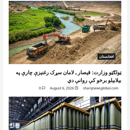
افغانستان
ټولګټو وزارت: قیصار ـ لامان سړک رغنیزې چارې په
بېلابېلو برخو کې روانې دي
0
August 6, 2026
sharqnewsglobal.com