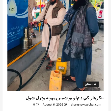
August 6, 2026
sharqnewsglobal.com
5
0
افغانستان
ننګرهار کې د تېلو یو شمېر پمپونه وتړل شول
0
August 6, 2026
sharqnewsglobal.com