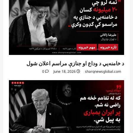
تازه خبرونه
مهم خبرونه
د خامنه‌يي د وداع او جنازې مراسم اعلان شول
0
June 18, 2026
sharqnewsglobal.com