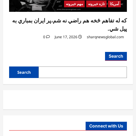
آمریکا
تازه خبرونه
مهم خبرونه
که له تفاهم څخه هم راضي نه شم،پر ایران بمباري به
پیل شي.
0
June 17, 2026
sharqnewsglobal.com
آمریکا
Search
ټرمپ : د امریکا د وسلو زېرمتونونه لا هم ډېر
دي
Search
August 6, 2026
sharqnewsglobal.com
3
0
آمریکا
ټرمپ : ایران سره خبرې د پوځي اقدام پر ځای
غوره بولي
August 6, 2026
sharqnewsglobal.com
4
0
Connect with Us
افغانستان