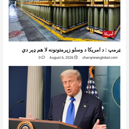
آمریکا
ټرمپ : د امریکا د وسلو زېرمتونونه لا هم ډېر دي
0
August 6, 2026
sharqnewsglobal.com