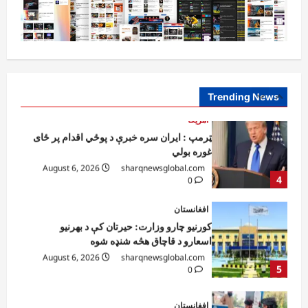
3
0
آمریکا
ټرمپ : ایران سره خبرې د پوځي اقدام پر ځای
غوره بولي
August 6, 2026
sharqnewsglobal.com
Trending News
4
0
افغانستان
کورنیو چارو وزارت: حیرتان کې د بهرنیو
اسعارو د قاچاق هڅه شنډه شوه
August 6, 2026
sharqnewsglobal.com
5
0
افغانستان
ننګرهار کې د تېلو یو شمېر پمپونه وتړل شول
August 6, 2026
sharqnewsglobal.com
0
1
افغانستان