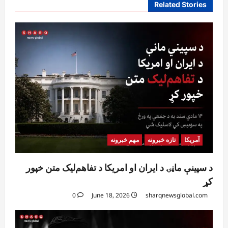
Related Stories
آمریکا
تازه خبرونه
مهم خبرونه
د سپینې ماڼۍ د ایران او امریکا د تفاهم‌لیک متن خپور
کړ
0
June 18, 2026
sharqnewsglobal.com