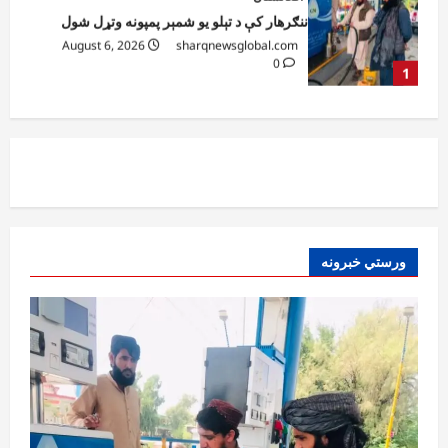
ټولګټو وزارت: قیصار ـ لامان سړک رغنیزې
چارې په بېلابېلو برخو کې روانې دي
August 6, 2026
sharqnewsglobal.com
2
0
آمریکا
ټرمپ : د امریکا د وسلو زېرمتونونه لا هم ډېر
دي
August 6, 2026
sharqnewsglobal.com
3
0
آمریکا
ورستي خبرونه
ټرمپ : ایران سره خبرې د پوځي اقدام پر ځای
غوره بولي
August 6, 2026
sharqnewsglobal.com
4
0
افغانستان
کورنیو چارو وزارت: حیرتان کې د بهرنیو
اسعارو د قاچاق هڅه شنډه شوه