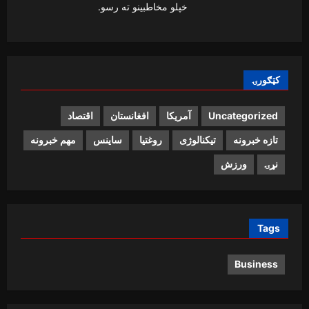
خپلو مخاطبینو ته رسو.
کټګورۍ
اقتصاد
افغانستان
آمریکا
Uncategorized
تازه خبرونه
تیکنالوژی
روغتیا
ساینس
مهم خبرونه
نړۍ
ورزش
Tags
Business