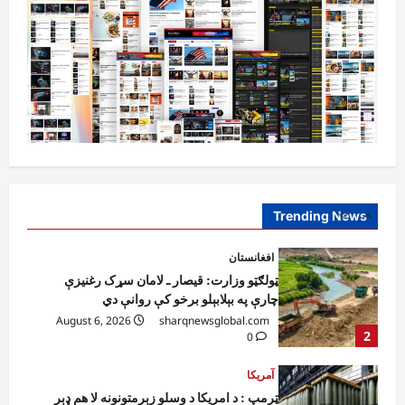
افغانستان
کورنیو چارو وزارت: حیرتان کې د بهرنیو
اسعارو د قاچاق هڅه شنډه شوه
August 6, 2026
sharqnewsglobal.com
5
0
افغانستان
ننګرهار کې د تېلو یو شمېر پمپونه وتړل شول
August 6, 2026
sharqnewsglobal.com
0
Trending News
1
افغانستان
ټولګټو وزارت: قیصار ـ لامان سړک رغنیزې
چارې په بېلابېلو برخو کې روانې دي
August 6, 2026
sharqnewsglobal.com
2
0
آمریکا
ټرمپ : د امریکا د وسلو زېرمتونونه لا هم ډېر