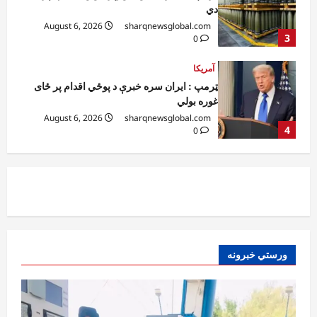
دي
August 6, 2026
sharqnewsglobal.com
3
0
آمریکا
ټرمپ : ایران سره خبرې د پوځي اقدام پر ځای
غوره بولي
August 6, 2026
sharqnewsglobal.com
4
0
افغانستان
کورنیو چارو وزارت: حیرتان کې د بهرنیو
اسعارو د قاچاق هڅه شنډه شوه
August 6, 2026
sharqnewsglobal.com
5
0
ورستي خبرونه
افغانستان
ننګرهار کې د تېلو یو شمېر پمپونه وتړل شول
August 6, 2026
sharqnewsglobal.com
0
1