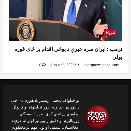
آمریکا
ټرمپ : ایران سره خبرې د پوځي اقدام پر ځای غوره
بولي
0
August 6, 2026
sharqnewsglobal.com
یو خپلواک ډیجیټل رسنیز پلاتفورم دی چې
د باور وړ خبرونه، ژور تحلیلونه او نړیوال
لیدلوري وړاندې کوي. موږ د مسلکي
ژورنالېزم او دقیق راپور ورکولو له لارې د
افغانستان، سیمې او نړۍ مهم پرمختګونه