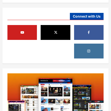
Connect with Us
آمریکا
ټرمپ : د امریکا د وسلو زېرمتونونه لا هم ډېر
دي
August 6, 2026
sharqnewsglobal.com
3
0
آمریکا
ټرمپ : ایران سره خبرې د پوځي اقدام پر ځای
غوره بولي
August 6, 2026
sharqnewsglobal.com
4
0