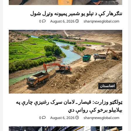
کورنیو چارو وزارت: حیرتان کې د بهرنیو
اسعارو د قاچاق هڅه شنډه شوه
ننګرهار کې د تېلو یو شمېر پمپونه وتړل شول
August 6, 2026
sharqnewsglobal.com
5
0
0
August 6, 2026
sharqnewsglobal.com
افغانستان
ټولګټو وزارت: قیصار ـ لامان سړک رغنیزې چارې په
بېلابېلو برخو کې روانې دي
0
August 6, 2026
sharqnewsglobal.com