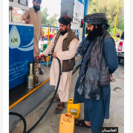
افغانستان
ټولګټو وزارت: قیصار ـ لامان سړک رغنیزې
چارې په بېلابېلو برخو کې روانې دي
August 6, 2026
sharqnewsglobal.com
2
0
آمریکا
ټرمپ : د امریکا د وسلو زېرمتونونه لا هم ډېر
دي
August 6, 2026
sharqnewsglobal.com
3
0
آمریکا
ټرمپ : ایران سره خبرې د پوځي اقدام پر ځای
غوره بولي
August 6, 2026
sharqnewsglobal.com
4
0
افغانستان
افغانستان