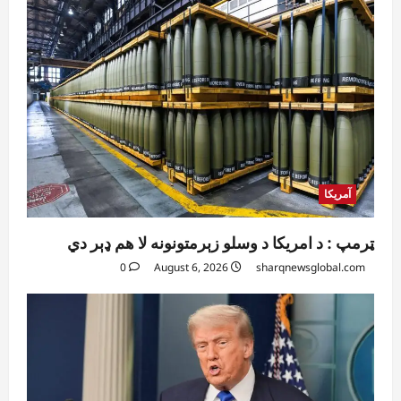
آمریکا
ټرمپ : د امریکا د وسلو زېرمتونونه لا هم ډېر دي
0
August 6, 2026
sharqnewsglobal.com