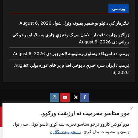
ورستي
August 6, 2026
ننګرهار کې د تېلو یو شمېر پمپونه وتړل شول
ټولګټو وزارت: قیصار ـ لامان سړک رغنیزې چارې په بېلابېلو برخو کې
August 6, 2026
روانې دي
August 6, 2026
ټرمپ : د امریکا د وسلو زېرمتونونه لا هم ډېر دي
August
ټرمپ : ایران سره خبرې د پوځي اقدام پر ځای غوره بولي
6, 2026
Instagram
Youtube
Twitter
Facebook
موږ ستاسو محرمیت ته ارزښت ورکوو.
Copyright © {sharq news global} All rights reserved.
|
ReviewNews
by AF themes.
موږ کوکیز کاروو ترڅو ستاسو تجربه ښه کړو. تاسو کولی شئ ټول
ومنئ یا تنظیمات بدل کړئ.
د محرمیت تګلاره